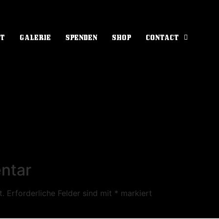
UT
GALERIE
SPENDEN
SHOP
CONTACT
ntar
t.
Erforderliche Felder sind mit
*
markiert